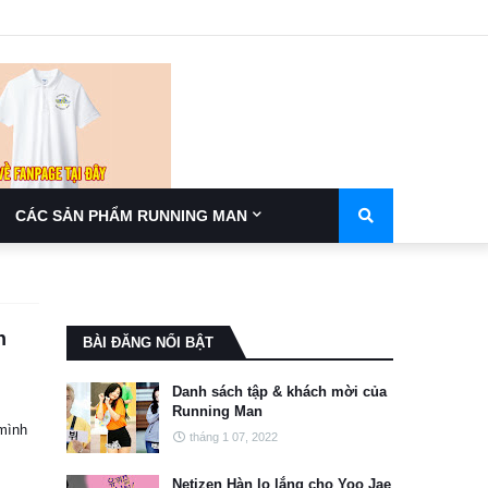
CÁC SẢN PHẨM RUNNING MAN
h
BÀI ĐĂNG NỔI BẬT
Danh sách tập & khách mời của
Running Man
 mình
tháng 1 07, 2022
Netizen Hàn lo lắng cho Yoo Jae