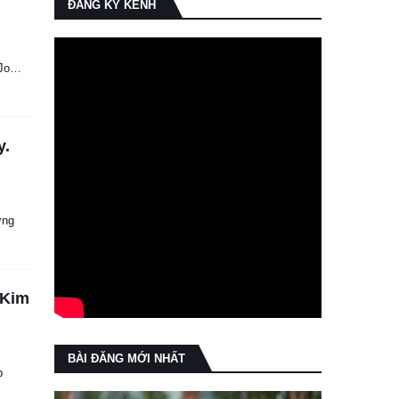
ĐĂNG KÝ KÊNH
m Jo…
y.
ơng
 Kim
BÀI ĐĂNG MỚI NHẤT
p