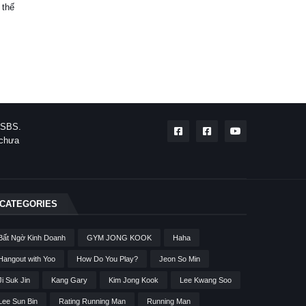
 thế
i SBS.
 chưa
CATEGORIES
Bất Ngờ Kinh Doanh
GYM JONG KOOK
Haha
Hangout with Yoo
How Do You Play?
Jeon So Min
Ji Suk Jin
Kang Gary
Kim Jong Kook
Lee Kwang Soo
Lee Sun Bin
Rating Running Man
Running Man