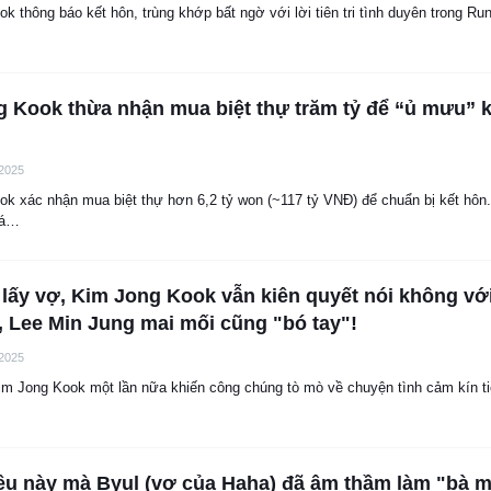
k thông báo kết hôn, trùng khớp bất ngờ với lời tiên tri tình duyên trong Ru
 Kook thừa nhận mua biệt thự trăm tỷ để “ủ mưu” k
 2025
k xác nhận mua biệt thự hơn 6,2 tỷ won (~117 tỷ VNĐ) để chuẩn bị kết hôn
há…
 lấy vợ, Kim Jong Kook vẫn kiên quyết nói không vớ
 Lee Min Jung mai mối cũng "bó tay"!
 2025
im Jong Kook một lần nữa khiến công chúng tò mò về chuyện tình cảm kín t
iều này mà Byul (vợ của Haha) đã âm thầm làm "bà m