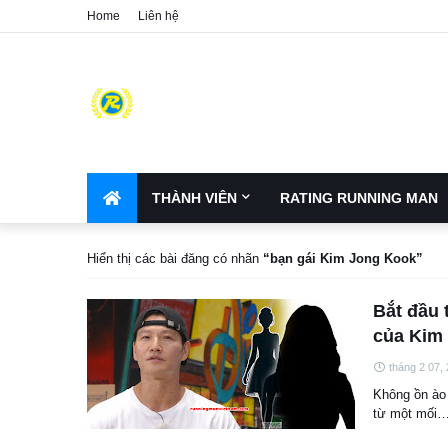
Home
Liên hệ
THÀNH VIÊN
RATING RUNNING MAN
Hiển thị các bài đăng có nhãn
bạn gái Kim Jong Kook
Bắt đầu 
của Kim
tháng 2 07,
Không ồn ào
từ một mối