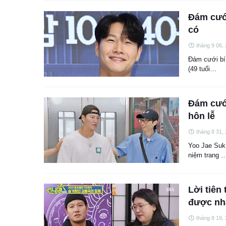
Đám cướ
có
tháng 9 06,
Đám cưới bí
(49 tuổi…
Đám cưới
hôn lễ
tháng 8 31,
Yoo Jae Suk
niệm trang 
Lời tiên
được nhà
tháng 8 19,