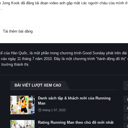
m Jong Kook đã đăng tải đoạn video anh gặp mặt các người cháu của mình ở
 …
Tải thêm bài đăng
tế của Hàn Quốc, là một phần trong chương trình Good Sunday phát trên đà
 vào ngày 11 tháng 7 năm 2010. Đây là một chương trình "hành động đô thị"
 trường thành thị.
BÀI VIẾT LƯỢT XEM CAO
Danh sách tập & khách mời của Running
Man
tháng 1 07, 2022
Rating Running Man theo chủ đề mới nhất