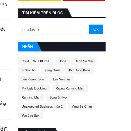
nning
TÌM KIẾM TRÊN BLOG
ết
NHÃN
.
GYM JONG KOOK
Haha
Jeon So Min
Ji Suk Jin
Kang Gary
Kim Jong Kook
i
Lee Kwang Soo
Lee Sun Bin
My Ugly Duckling
Rating Running Man
Running Man
Song Ji Hyo
iếng
Unexpected Business mùa 2
Yang Se Chan
Yoo Jae Suk
ối"