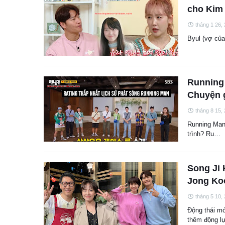
cho Kim
tháng 1 26,
Byul (vợ của
Running 
Chuyện g
tháng 8 15,
Running Man 
trình? Ru…
Song Ji 
Jong Koo
tháng 5 10,
Động thái mớ
thêm động 