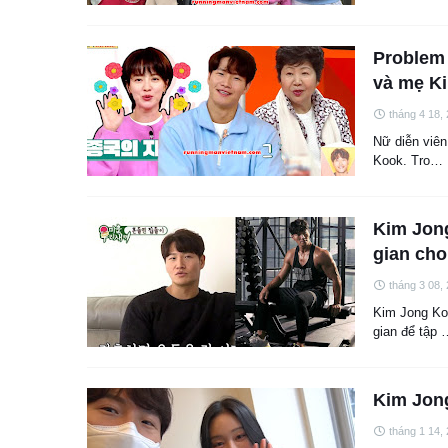
Problem 
và mẹ Ki
tháng 4 18,
Nữ diễn viên
Kook. Tro…
Kim Jong
gian cho
tháng 3 08,
Kim Jong Ko
gian để tập
Kim Jong
tháng 1 14,