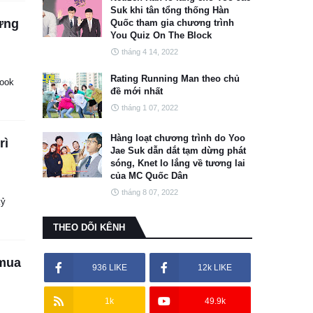
Suk khi tân tổng thống Hàn
ừng
Quốc tham gia chương trình
You Quiz On The Block
tháng 4 14, 2022
Rating Running Man theo chủ
Kook
đề mới nhất
tháng 1 07, 2022
Hàng loạt chương trình do Yoo
rì
Jae Suk dẫn dắt tạm dừng phát
sóng, Knet lo lắng về tương lai
của MC Quốc Dân
tháng 8 07, 2022
kỷ
THEO DÕI KÊNH
 mua
936 LIKE
12k LIKE
1k
49.9k