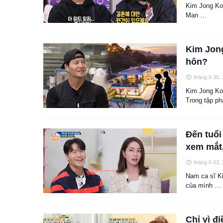
Kim Jong Koo
Man …
Kim Jong
hôn?
tháng 6 30,
Kim Jong Koo
Trong tập p
Đến tuổi
xem mắt,
tháng 6 03,
Nam ca sĩ K
của mình …
Chỉ vì đ