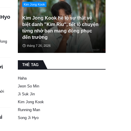
Kim Jong Kook
 Hyo
Kim Jong Kook hé lộ sự thật về
biệt danh "Kim Rìu", tiết lộ chuyện
từng nhờ bạn mang đồng phục
đến trường
Jong
tháng 7 26, 2026
THẺ TAG
ời
Haha
Jeon So Min
hời
Ji Suk Jin
Kim Jong Kook
Running Man
i
Song Ji Hyo