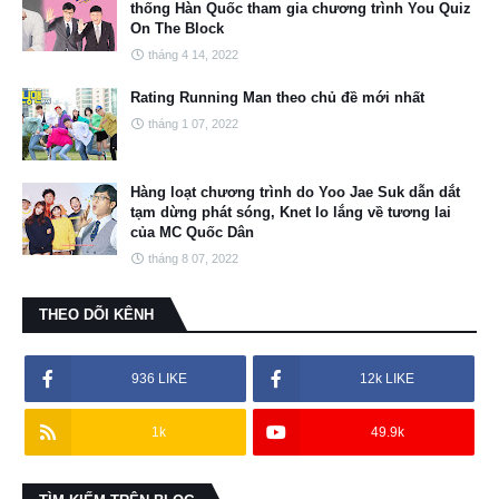
thống Hàn Quốc tham gia chương trình You Quiz
On The Block
tháng 4 14, 2022
Rating Running Man theo chủ đề mới nhất
tháng 1 07, 2022
Hàng loạt chương trình do Yoo Jae Suk dẫn dắt
tạm dừng phát sóng, Knet lo lắng về tương lai
của MC Quốc Dân
tháng 8 07, 2022
THEO DÕI KÊNH
936 LIKE
12k LIKE
1k
49.9k