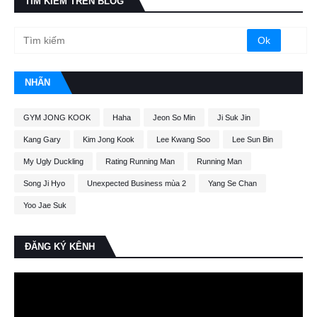
TÌM KIẾM TRÊN BLOG
NHÃN
GYM JONG KOOK
Haha
Jeon So Min
Ji Suk Jin
Kang Gary
Kim Jong Kook
Lee Kwang Soo
Lee Sun Bin
My Ugly Duckling
Rating Running Man
Running Man
Song Ji Hyo
Unexpected Business mùa 2
Yang Se Chan
Yoo Jae Suk
ĐĂNG KÝ KÊNH