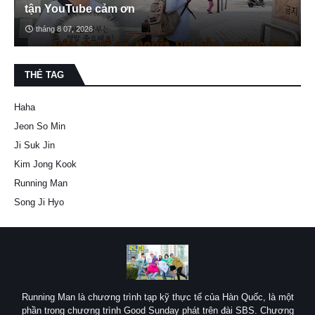
tận YouTube cảm ơn
tháng 8 07, 2026
THẺ TAG
Haha
Jeon So Min
Ji Suk Jin
Kim Jong Kook
Running Man
Song Ji Hyo
Running Man là chương trình tạp kỹ thực tế của Hàn Quốc, là một
phần trong chương trình Good Sunday phát trên đài SBS. Chương