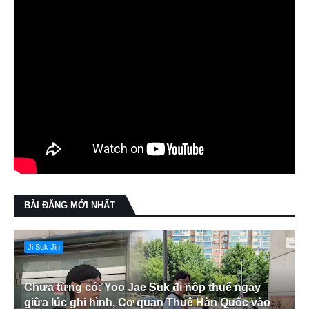
BÀI ĐĂNG MỚI NHẤT
Ji Suk Jin
Chưa từng có: Yoo Jae Suk đi nộp thuế ngay
giữa lúc ghi hình, Cơ quan Thuế Hàn Quốc vào