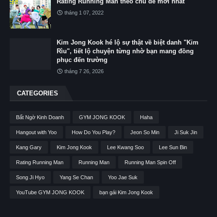
Rating Running Man theo chủ đề mới nhất
tháng 1 07, 2022
Kim Jong Kook hé lộ sự thật về biệt danh "Kim
Rìu", tiết lộ chuyện từng nhờ bạn mang đồng
phục đến trường
tháng 7 26, 2026
CATEGORIES
Bất Ngờ Kinh Doanh
GYM JONG KOOK
Haha
Hangout with Yoo
How Do You Play?
Jeon So Min
Ji Suk Jin
Kang Gary
Kim Jong Kook
Lee Kwang Soo
Lee Sun Bin
Rating Running Man
Running Man
Running Man Spin Off
Song Ji Hyo
Yang Se Chan
Yoo Jae Suk
YouTube GYM JONG KOOK
bạn gái Kim Jong Kook