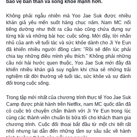
bảo vệ bản thân và sống khỏe mạnh hơn.
Không phải ngẫu nhiên mà Yoo Jae Suk được nhiều
khán giả yêu mến suốt hàng chục năm. Nam MC nổi
tiếng dường như thốt ra câu nào cũng chứa đựng sự
từng trải và những bài học cuộc sống. Mới đây, lời nhắn
nhủ của anh về tuổi tác và sức khỏe dành cho Ji Ye Eun
đã khiến nhiều người đồng cảm: "Rồi sẽ đến lúc phải
chia tay những điều mình yêu thích." Không phải những
câu nói hài hước quen thuộc, Yoo Jae Suk mới đây đã
khiến nhiều khán giả suy ngẫm khi chia sẻ những trải
nghiệm rất đời thường về tuổi tác, sức khỏe và sự đánh
đổi trong cuộc sống.
Trong tập mới nhất của chương trình thực tế Yoo Jae Suk
Camp được phát hành trên Netflix, nam MC quốc dân đã
có cuộc trò chuyện chân thành với Ji Ye Eun trong lúc
cùng các thành viên chuẩn bị bữa tối cho khách tham gia
chương trình. Cuộc đối thoại bắt đầu từ một chi tiết rất
nhỏ nhưng lại dẫn đến những tâm sự sâu sắc về hành