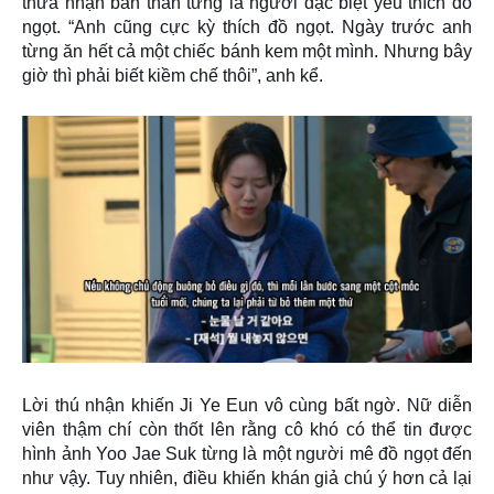
thừa nhận bản thân từng là người đặc biệt yêu thích đồ
ngọt. “Anh cũng cực kỳ thích đồ ngọt. Ngày trước anh
từng ăn hết cả một chiếc bánh kem một mình. Nhưng bây
giờ thì phải biết kiềm chế thôi”, anh kể.
Lời thú nhận khiến Ji Ye Eun vô cùng bất ngờ. Nữ diễn
viên thậm chí còn thốt lên rằng cô khó có thể tin được
hình ảnh Yoo Jae Suk từng là một người mê đồ ngọt đến
như vậy. Tuy nhiên, điều khiến khán giả chú ý hơn cả lại