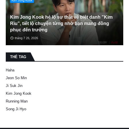
Kim Jong Kook
Kim Jong Kook hé lộ sự thật về biệt danh "Kim
Rìu", tiết lộ chuyện từng nhờ bạn mang đồng
phục đến trường
tháng 7 26, 2026
THẺ TAG
Haha
Jeon So Min
Ji Suk Jin
Kim Jong Kook
Running Man
Song Ji Hyo