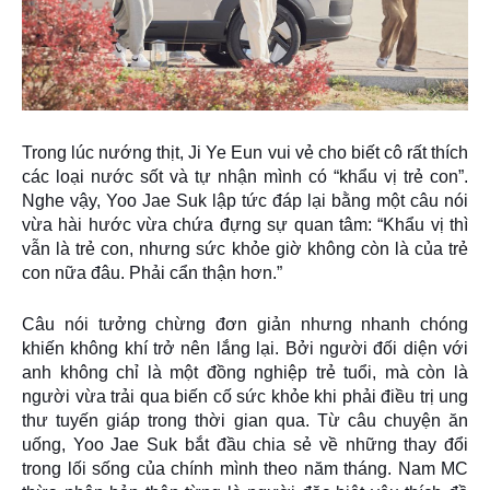
Trong lúc nướng thịt, Ji Ye Eun vui vẻ cho biết cô rất thích
các loại nước sốt và tự nhận mình có “khẩu vị trẻ con”.
Nghe vậy, Yoo Jae Suk lập tức đáp lại bằng một câu nói
vừa hài hước vừa chứa đựng sự quan tâm: “Khẩu vị thì
vẫn là trẻ con, nhưng sức khỏe giờ không còn là của trẻ
con nữa đâu. Phải cẩn thận hơn.”
Câu nói tưởng chừng đơn giản nhưng nhanh chóng
khiến không khí trở nên lắng lại. Bởi người đối diện với
anh không chỉ là một đồng nghiệp trẻ tuổi, mà còn là
người vừa trải qua biến cố sức khỏe khi phải điều trị ung
thư tuyến giáp trong thời gian qua. Từ câu chuyện ăn
uống, Yoo Jae Suk bắt đầu chia sẻ về những thay đổi
trong lối sống của chính mình theo năm tháng. Nam MC