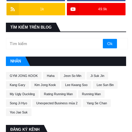
1k
49.9k
TÌM KIẾM TRÊN BLOG
NHÃN
GYM JONG KOOK
Haha
Jeon So Min
Ji Suk Jin
Kang Gary
Kim Jong Kook
Lee Kwang Soo
Lee Sun Bin
My Ugly Duckling
Rating Running Man
Running Man
Song Ji Hyo
Unexpected Business mùa 2
Yang Se Chan
Yoo Jae Suk
ĐĂNG KÝ KÊNH