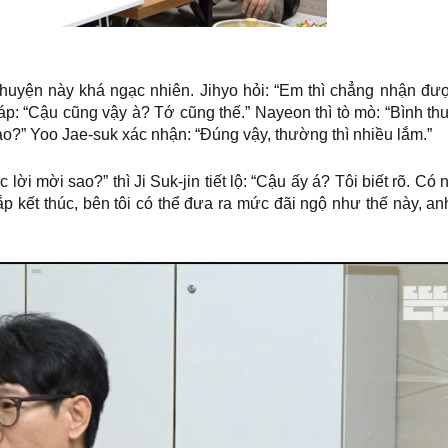
uyện này khá ngạc nhiên. Jihyo hỏi: “Em thì chẳng nhận đượ
p: “Cậu cũng vậy à? Tớ cũng thế.” Nayeon thì tò mò: “Bình th
ao?” Yoo Jae-suk xác nhận: “Đúng vậy, thường thì nhiều lắm.”
ời mời sao?” thì Ji Suk-jin tiết lộ: “Cậu ấy á? Tôi biết rõ. Có
p kết thúc, bên tôi có thể đưa ra mức đãi ngộ như thế này, an