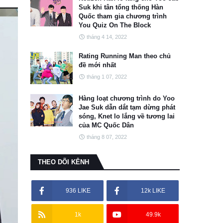
Suk khi tân tổng thống Hàn
Quốc tham gia chương trình
You Quiz On The Block
tháng 4 14, 2022
Rating Running Man theo chủ
đề mới nhất
tháng 1 07, 2022
Hàng loạt chương trình do Yoo
Jae Suk dẫn dắt tạm dừng phát
sóng, Knet lo lắng về tương lai
của MC Quốc Dân
tháng 8 07, 2022
THEO DÕI KÊNH
936 LIKE
12k LIKE
1k
49.9k