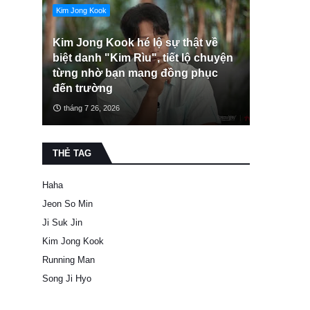
Kim Jong Kook
Kim Jong Kook hé lộ sự thật về
biệt danh "Kim Rìu", tiết lộ chuyện
từng nhờ bạn mang đồng phục
đến trường
tháng 7 26, 2026
THẺ TAG
Haha
Jeon So Min
Ji Suk Jin
Kim Jong Kook
Running Man
Song Ji Hyo