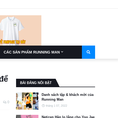
CÁC SẢN PHẨM RUNNING MAN
 để
BÀI ĐĂNG NỔI BẬT
Danh sách tập & khách mời của
Running Man
0
tháng 1 07, 2022
Netizen Hàn lo lắng cho Yoo Jae