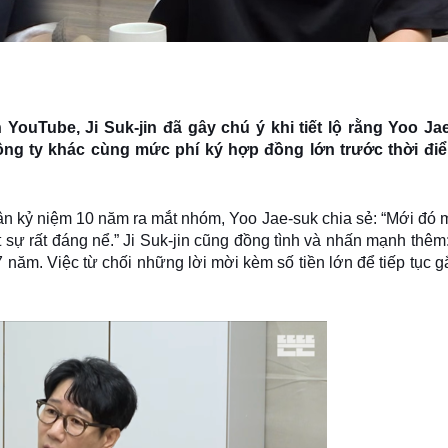
 YouTube, Ji Suk-jin đã gây chú ý khi tiết lộ rằng Yoo Ja
ng ty khác cùng mức phí ký hợp đồng lớn trước thời điể
n kỷ niệm 10 năm ra mắt nhóm, Yoo Jae-suk chia sẻ: “Mới đó 
t sự rất đáng nể.” Ji Suk-jin cũng đồng tình và nhấn mạnh thêm
7 năm. Việc từ chối những lời mời kèm số tiền lớn để tiếp tục g