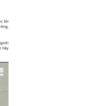
c lời
ường,
 người
h hãy