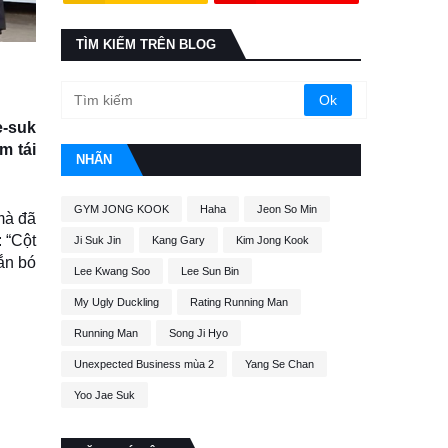
TÌM KIẾM TRÊN BLOG
e-suk
m tái
NHÃN
GYM JONG KOOK
Haha
Jeon So Min
mà đã
: “Cột
Ji Suk Jin
Kang Gary
Kim Jong Kook
ắn bó
Lee Kwang Soo
Lee Sun Bin
My Ugly Duckling
Rating Running Man
Running Man
Song Ji Hyo
Unexpected Business mùa 2
Yang Se Chan
Yoo Jae Suk