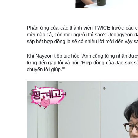
Phản ứng của các thành viên TWICE trước câu ch
mời nào cả, còn mọi người thì sao?” Jeongyeon đá
sắp hết hợp đồng là sẽ có nhiều lời mời đến vậy s
Khi Nayeon tiếp tục hỏi: “Anh cũng từng nhận được l
từng đến gặp tôi và nói: ‘Hợp đồng của Jae-suk sắ
chuyển lời giúp.’”