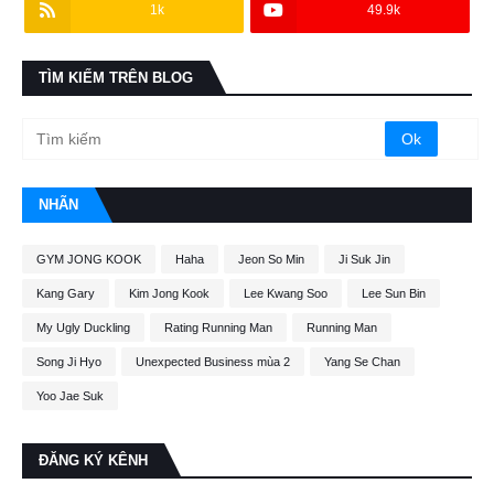
1k
49.9k
TÌM KIẾM TRÊN BLOG
NHÃN
GYM JONG KOOK
Haha
Jeon So Min
Ji Suk Jin
Kang Gary
Kim Jong Kook
Lee Kwang Soo
Lee Sun Bin
My Ugly Duckling
Rating Running Man
Running Man
Song Ji Hyo
Unexpected Business mùa 2
Yang Se Chan
Yoo Jae Suk
ĐĂNG KÝ KÊNH