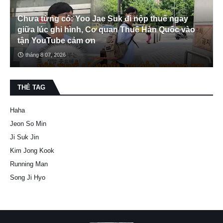
Chưa từng có: Yoo Jae Suk đi nộp thuế ngay
giữa lúc ghi hình, Cơ quan Thuế Hàn Quốc vào
tận YouTube cảm ơn
tháng 8 07, 2026
THẺ TAG
Haha
Jeon So Min
Ji Suk Jin
Kim Jong Kook
Running Man
Song Ji Hyo