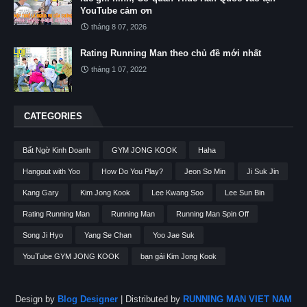
YouTube cảm ơn
tháng 8 07, 2026
Rating Running Man theo chủ đề mới nhất
tháng 1 07, 2022
CATEGORIES
Bất Ngờ Kinh Doanh
GYM JONG KOOK
Haha
Hangout with Yoo
How Do You Play?
Jeon So Min
Ji Suk Jin
Kang Gary
Kim Jong Kook
Lee Kwang Soo
Lee Sun Bin
Rating Running Man
Running Man
Running Man Spin Off
Song Ji Hyo
Yang Se Chan
Yoo Jae Suk
YouTube GYM JONG KOOK
bạn gái Kim Jong Kook
Design by
Blog Designer
| Distributed by
RUNNING MAN VIET NAM