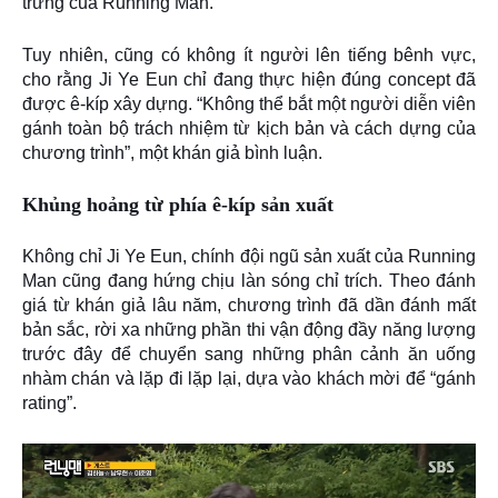
trưng của Running Man.
Tuy nhiên, cũng có không ít người lên tiếng bênh vực,
cho rằng Ji Ye Eun chỉ đang
thực hiện đúng concept
đã
được ê-kíp xây dựng. “Không thể bắt một người diễn viên
gánh toàn bộ trách nhiệm từ kịch bản và cách dựng của
chương trình”, một khán giả bình luận.
Khủng hoảng từ phía ê-kíp sản xuất
Không chỉ Ji Ye Eun, chính
đội ngũ sản xuất của Running
Man
cũng đang hứng chịu làn sóng chỉ trích. Theo đánh
giá từ khán giả lâu năm, chương trình đã dần
đánh mất
bản sắc
, rời xa những phần thi vận động đầy năng lượng
trước đây để chuyển sang những phân cảnh
ăn uống
nhàm chán và lặp đi lặp lại
, dựa vào khách mời để “gánh
rating”.