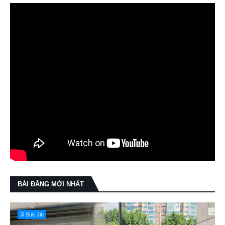
BÀI ĐĂNG MỚI NHẤT
Ji Suk Jin