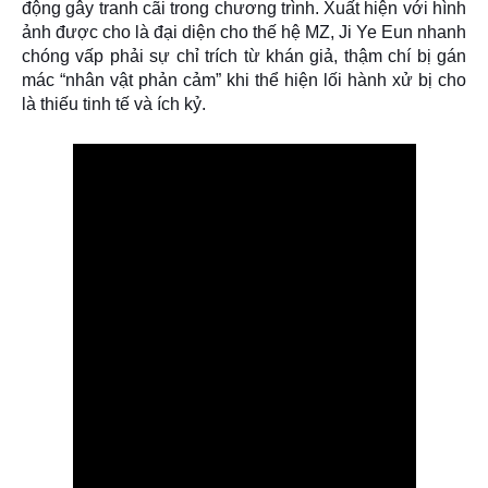
động gây tranh cãi trong chương trình. Xuất hiện với hình
ảnh được cho là đại diện cho thế hệ
MZ
, Ji Ye Eun nhanh
chóng vấp phải sự chỉ trích từ khán giả, thậm chí bị gán
mác “nhân vật phản cảm” khi thể hiện lối hành xử bị cho
là
thiếu tinh tế và ích kỷ
.