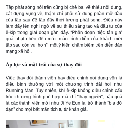
Tập phát sóng nói trên cũng bị chê bai về
thiếu nội dung,
cắt dựng vụng về
, thậm chí phải sử dụng
phần mở đầu
của tập sau
để lấp đầy thời lượng phát sóng. Điều này
làm dấy lên nghi ngờ về sự
thiếu sáng tạo và đầu tư
của
ê-kíp trong giai đoạn gần đây. “Phân đoạn ‘tiệc tân gia’
quá nhạt nhẽo đến mức màn trình diễn của khách mời
tập sau còn vui hơn”, một ý kiến châm biếm trên diễn đàn
mạng xã hội.
Áp lực và mặt trái của sự thay đổi
Việc thay đổi thành viên hay điều chỉnh nội dung vốn là
điều bình thường với một chương trình dài hơi như
Running Man. Tuy nhiên, khi ê-kíp không điều chỉnh
cấu
trúc chương trình
phù hợp mà chỉ “thay người”, hậu quả
là các thành viên mới như Ji Ye Eun lại trở thành “bia đỡ
đạn” cho mọi bất mãn tích tụ từ khán giả.