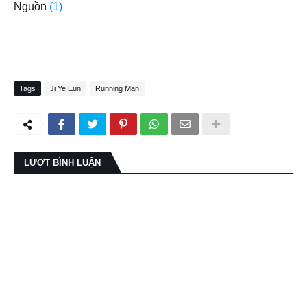
Nguồn
(1)
Tags
Ji Ye Eun
Running Man
LƯỢT BÌNH LUẬN