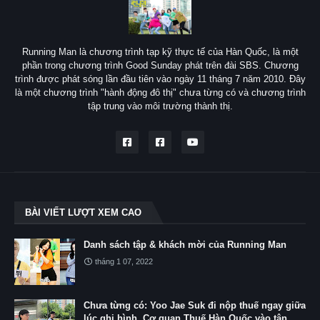
Running Man là chương trình tạp kỹ thực tế của Hàn Quốc, là một
phần trong chương trình Good Sunday phát trên đài SBS. Chương
trình được phát sóng lần đầu tiên vào ngày 11 tháng 7 năm 2010. Đây
là một chương trình "hành động đô thị" chưa từng có và chương trình
tập trung vào môi trường thành thị.
BÀI VIẾT LƯỢT XEM CAO
Danh sách tập & khách mời của Running Man
tháng 1 07, 2022
Chưa từng có: Yoo Jae Suk đi nộp thuế ngay giữa
lúc ghi hình, Cơ quan Thuế Hàn Quốc vào tận