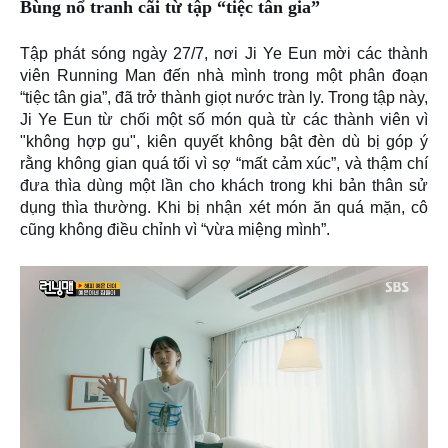
Bùng nổ tranh cãi từ tập “tiệc tân gia”
Tập phát sóng ngày
27/7
, nơi Ji Ye Eun mời các thành
viên Running Man đến nhà mình trong một phân đoạn
“tiệc tân gia”, đã trở thành
giọt nước tràn ly
. Trong tập này,
Ji Ye Eun từ chối một số món quà từ các thành viên vì
"không hợp gu", kiên quyết không bật đèn dù bị góp ý
rằng không gian quá tối vì sợ “mất cảm xúc”, và thậm chí
đưa
thìa dùng một lần cho khách
trong khi bản thân sử
dụng thìa thường. Khi bị nhận xét món ăn quá mặn, cô
cũng không điều chỉnh vì “vừa miệng mình”.