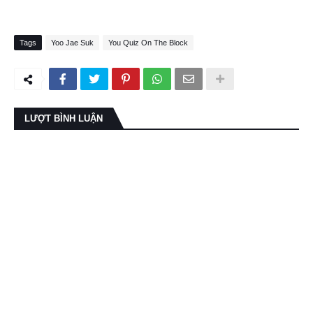
Tags
Yoo Jae Suk
You Quiz On The Block
LƯỢT BÌNH LUẬN