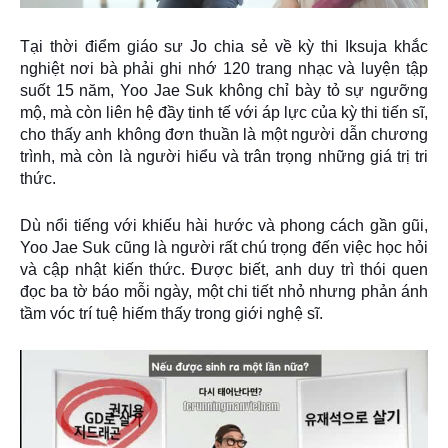
Tại thời điểm giáo sư Jo chia sẻ về kỳ thi Iksuja khắc
nghiệt nơi bà phải ghi nhớ 120 trang nhạc và luyện tập
suốt 15 năm, Yoo Jae Suk không chỉ bày tỏ sự ngưỡng
mộ, mà còn liên hệ đầy tinh tế với áp lực của kỳ thi tiến sĩ,
cho thấy anh không đơn thuần là một người dẫn chương
trình, mà còn là người hiểu và trân trọng những giá trị tri
thức.
Dù nổi tiếng với khiếu hài hước và phong cách gần gũi,
Yoo Jae Suk cũng là người rất chú trọng đến việc học hỏi
và cập nhật kiến thức. Được biết, anh duy trì thói quen
đọc ba tờ báo mỗi ngày, một chi tiết nhỏ nhưng phản ánh
tầm vóc trí tuệ hiếm thấy trong giới nghệ sĩ.