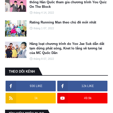
thống Hàn Quốc tham gia chương trình You Quiz
On The Block
tháng 4 14, 2022
Rating Running Man theo chủ đề mới nhất
tháng 1 07, 2022
Hàng loạt chương trình do Yoo Jae Suk dẫn dắt
tạm dừng phát sóng, Knet lo lắng về tương lai
của MC Quốc Dân
tháng 8 07, 2022
THEO DÕI KÊNH
936 LIKE
12k LIKE
1k
49.9k