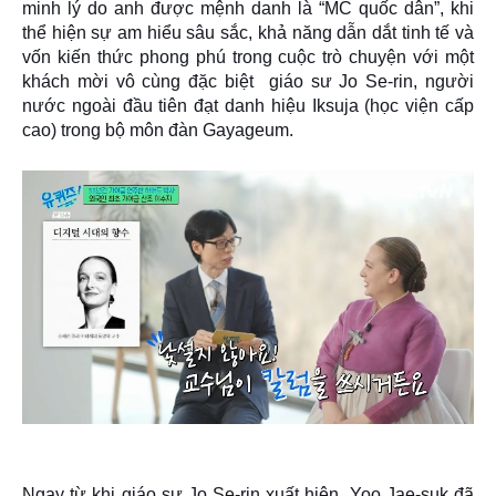
minh lý do anh được mệnh danh là “MC quốc dân”, khi
thể hiện sự am hiểu sâu sắc, khả năng dẫn dắt tinh tế và
vốn kiến thức phong phú trong cuộc trò chuyện với một
khách mời vô cùng đặc biệt giáo sư Jo Se-rin, người
nước ngoài đầu tiên đạt danh hiệu Iksuja (học viện cấp
cao) trong bộ môn đàn Gayageum.
Ngay từ khi giáo sư Jo Se-rin xuất hiện, Yoo Jae-suk đã