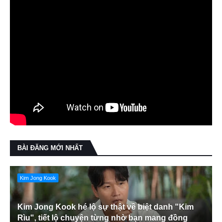
BÀI ĐĂNG MỚI NHẤT
Kim Jong Kook
Kim Jong Kook hé lộ sự thật về biệt danh "Kim
Rìu", tiết lộ chuyện từng nhờ bạn mang đồng