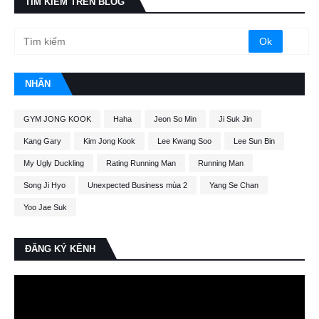
TÌM KIẾM TRÊN BLOG
NHÃN
GYM JONG KOOK
Haha
Jeon So Min
Ji Suk Jin
Kang Gary
Kim Jong Kook
Lee Kwang Soo
Lee Sun Bin
My Ugly Duckling
Rating Running Man
Running Man
Song Ji Hyo
Unexpected Business mùa 2
Yang Se Chan
Yoo Jae Suk
ĐĂNG KÝ KÊNH