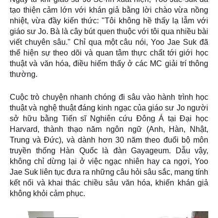
tạo thiện cảm lớn với khán giả bằng lời chào vừa nồng
nhiệt, vừa đầy kiến thức: "Tôi không hề thấy lạ lẫm với
giáo sư Jo. Bà là cây bút quen thuộc với tôi qua nhiều bài
viết chuyên sâu." Chỉ qua một câu nói, Yoo Jae Suk đã
thể hiện sự theo dõi và quan tâm thực chất tới giới học
thuật và văn hóa, điều hiếm thấy ở các MC giải trí thông
thường.
Cuộc trò chuyện nhanh chóng đi sâu vào hành trình học
thuật và nghệ thuật đáng kinh ngạc của giáo sư Jo người
sở hữu bằng Tiến sĩ Nghiên cứu Đông Á tại Đại học
Harvard, thành thạo năm ngôn ngữ (Anh, Hàn, Nhật,
Trung và Đức), và dành hơn 30 năm theo đuổi bộ môn
truyền thống Hàn Quốc là đàn Gayageum. Dẫu vậy,
không chỉ dừng lại ở việc ngạc nhiên hay ca ngợi, Yoo
Jae Suk liên tục đưa ra những câu hỏi sâu sắc, mang tính
kết nối và khai thác chiều sâu văn hóa, khiến khán giả
không khỏi cảm phục.