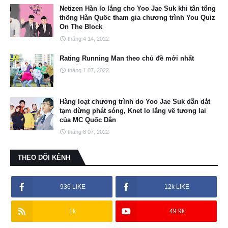
Netizen Hàn lo lắng cho Yoo Jae Suk khi tân tổng
thống Hàn Quốc tham gia chương trình You Quiz
On The Block
tháng 4 14, 2022
Rating Running Man theo chủ đề mới nhất
tháng 1 07, 2022
Hàng loạt chương trình do Yoo Jae Suk dẫn dắt
tạm dừng phát sóng, Knet lo lắng về tương lai
của MC Quốc Dân
tháng 8 07, 2022
THEO DÕI KÊNH
936 LIKE
12k LIKE
1k
49.9k