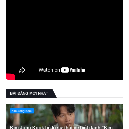
BÀI ĐĂNG MỚI NHẤT
Kim Jong Kook
Kim Jong Kook hé lộ sự thật về biệt danh "Kim