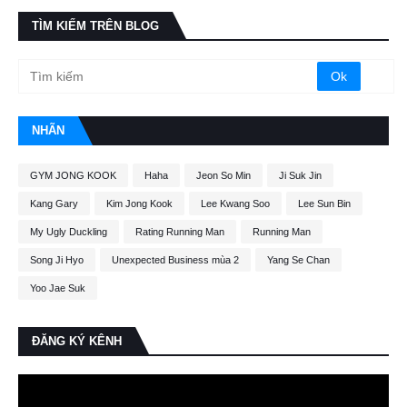
TÌM KIẾM TRÊN BLOG
NHÃN
GYM JONG KOOK
Haha
Jeon So Min
Ji Suk Jin
Kang Gary
Kim Jong Kook
Lee Kwang Soo
Lee Sun Bin
My Ugly Duckling
Rating Running Man
Running Man
Song Ji Hyo
Unexpected Business mùa 2
Yang Se Chan
Yoo Jae Suk
ĐĂNG KÝ KÊNH