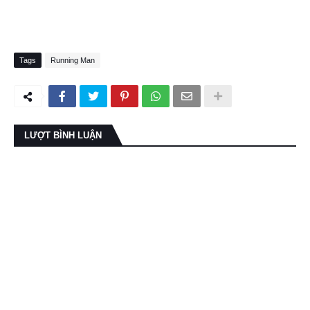
Tags
Running Man
LƯỢT BÌNH LUẬN